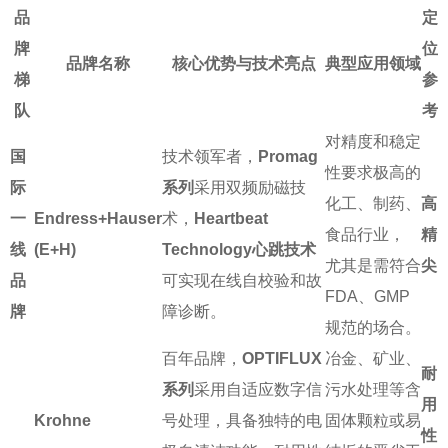
品
定
牌
位
品牌名称
核心优势与技术亮点
典型应用领域
梯
参
队
考
对精度和稳定
国
技术领军者，
Promag
性要求极高的
际
系列
采用双频励磁技
化工、制药、
高
一
Endress+Hauser
术，
Heartbeat
食品行业，
精
线
(E+H)
Technology心跳技术
尤其是需符合
尖
品
可实现在线自校验和故
FDA、GMP
牌
障诊断。
规范的场合。
百年品牌，
OPTIFLUX
冶金、矿业、
耐
系列
采用自适应数字信
污水处理等含
用
Krohne
号处理，具备独特的电
固体颗粒或易
性