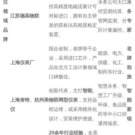
注
水务公司大口
水
径高精度电磁流量计可
领
径贸易结算、
务
江苏德高物联
对标进口，拥有自主研
域
管网监测、分
专
发的双标法高精度检定
品
区计量漏控。
家
装置。
牌
国企改制，老牌骨干企
老
能源、电力、
业，采用进口芯片，产
牌
上海仪表厂
供暖、化工、
品在北方工业计量领域
劲
制药等行业。
口碑极佳。
旅
智慧水务、智
创新代表，主打
智能、
智
慧工厂升级、
上海肯特、杭州美
物联网型仪表
，支持远
能
环保、食品医
仪
程运维，或采用模块化
新
药等中小口径
设计，安装维护便捷。
锐
通用场景。
20余年行业经验
，全系