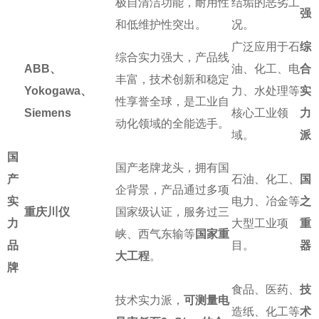
极自清洁功能，耐用性
结垢的恶劣工
强
和低维护性突出。
况。
广泛应用于石
综
综合实力强大，产品线
ABB、
油、化工、电
合
丰富，技术创新和稳定
Yokogawa、
力、水处理等
实
性享誉全球，是工业自
Siemens
核心工业领
力
动化领域的全能选手。
域。
派
国
国产老牌龙头，拥有国
产
石油、化工、
国
企背景，产品通过多项
实
电力、冶金等
之
重庆川仪
国家级认证，服务过三
力
大型工业项
重
峡、西气东输等
国家重
品
目。
器
大工程
。
牌
食品、医药、
技
技术实力派，
可测量电
造纸、化工等
术