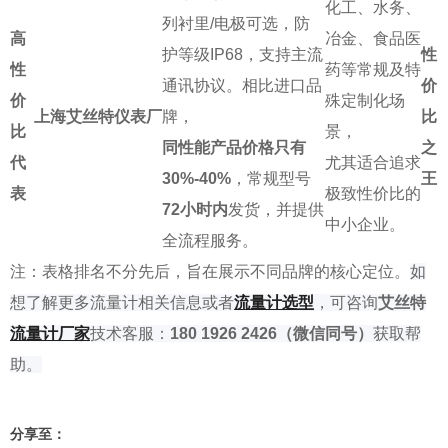
化工、水务、
列衬里/电极可选，防
高
冶金、食品医
护等级IP68，支持主流
性
性
药等常规及特
通讯协议。相比进口品
价
价
殊定制化场
上海艾丝特仪表厂
牌，
比
比
景，
同性能产品价格只有
之
代
尤其适合追求
30%-40%
，常规型号
王
表
极致性价比的
72小时内
发货，并提供
中小企业。
全流程服务。
注：表格排名不分先后，旨在展示不同品牌的核心定位。
如
想了解
更多流量计相关信息或者
流量计选型
，可咨询
艾丝特
流量
计厂家
技术客服：
180 1926 2426
（微信同号）
获取帮
助。
分享至：