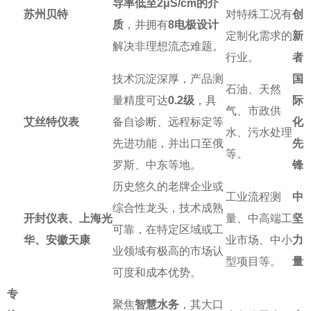
导率低至2μS/cm的介
苏州贝特
对特殊工况有
创
质
，并拥有
8电极设计
定制化需求的
新
解决非理想流态难题。
行业。
者
技术沉淀深厚，产品测
国
石油、天然
量精度可达
0.2级
，具
际
气、市政供
艾丝特仪表
备自诊断、远程标定等
化
水、污水处理
先进功能，并出口至俄
先
等。
罗斯、中东等地。
锋
历史悠久的老牌企业或
工业流程测
中
综合性龙头，技术成熟
开封仪表、上海光
量、中高端工
坚
可靠，在特定区域或工
华、安徽天康
业市场、中小
力
业领域有极高的市场认
型项目等。
量
可度和成本优势。
专
聚焦
智慧水务
，其大口