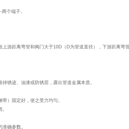
-两个端子。
上游距离弯管和阀门大于10D（D为管道直径），下游距离弯
除掉锈迹、油漆或防锈层，露出管道金属本质。
钢带）固定好，使之受力均匀。
西。
的准确参数。