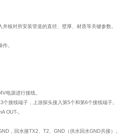
入并核对所安装管道的直径、壁厚、材质等关键参数。
操作。
24V电源进行接线。
3个接线端子，上游探头接入第5个和第6个接线端子。
mA OUT-。
ND，回水接TX2、T2、GND（供水回水GND共接）。