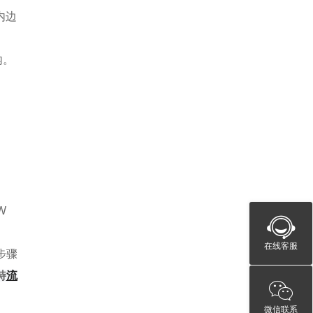
内边
内。
W
在线客服
步骤
特
流
微信联系