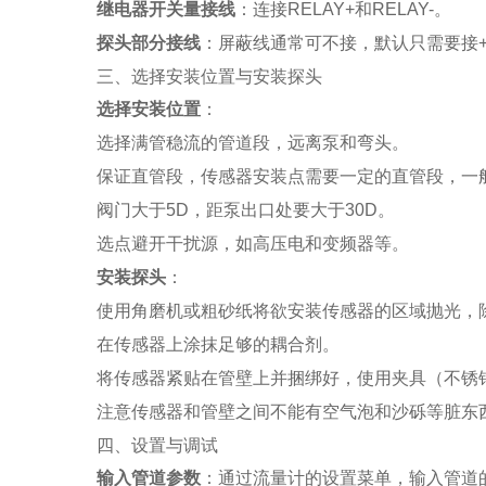
继电器开关量接线
：连接RELAY+和RELAY-。
探头部分接线
：屏蔽线通常可不接，默认只需要接+
三、选择安装位置与安装探头
选择安装位置
：
选择满管稳流的管道段，远离泵和弯头。
保证直管段，传感器安装点需要一定的直管段，一般
阀门大于5D，距泵出口处要大于30D。
选点避开干扰源，如高压电和变频器等。
安装探头
：
使用角磨机或粗砂纸将欲安装传感器的区域抛光，
在传感器上涂抹足够的耦合剂。
将传感器紧贴在管壁上并捆绑好，使用夹具（不锈
注意传感器和管壁之间不能有空气泡和沙砾等脏东
四、设置与调试
输入管道参数
：通过流量计的设置菜单，输入管道