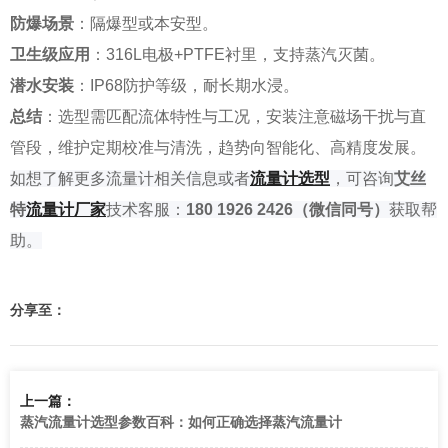
防爆场景
：隔爆型或本安型。
卫生级应用
：316L电极+PTFE衬里，支持蒸汽灭菌。
潜水安装
：IP68防护等级，耐长期水浸。
总结
：选型需匹配流体特性与工况，安装注意磁场干扰与直
管段，维护定期校准与清洗，趋势向智能化、高精度发展。
如
想了解
更多流量计相关信息或者
流量计选型
，可咨询
艾丝
特
流量
计厂家
技术客服：
180 1926 2426
（微信同号）
获取帮
助。
分享至：
上一篇：
蒸汽流量计选型参数百科：如何正确选择蒸汽流量计