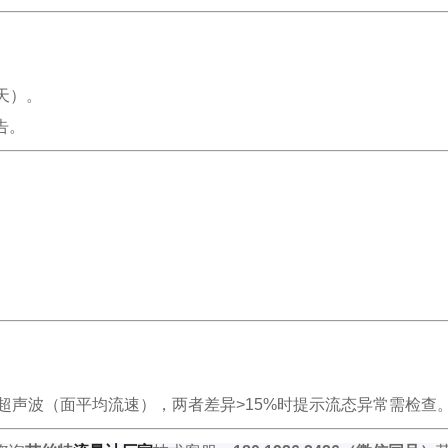
0天）。
告。
和超声波（面平均流速），两者差异>15%时提示流态异常需检查