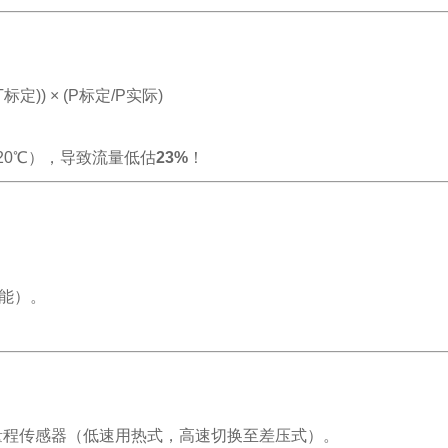
T标定)) × (P标定/P实际)
定20℃），导致流量低估
23%
！
功能）。
双量程传感器（低速用热式，高速切换至差压式）。