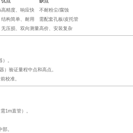
优点
缺点
s
高精度、响应快
不耐粉尘/腐蚀
结构简单、耐用
需配套孔板/皮托管
无压损、双向测量
高价、安装复杂
器）。
准器）验证量程中点和高点。
验前校准。
道需1m直管）。
中部。