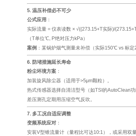
5. 温压补偿必不可少
公式应用
：
实际流量 = 仪表读数 × √((273.15+T实际)/(273.15+
（T单位℃, P绝对压力kPa）
案例
：某锅炉烟气测量未补偿（实际150℃ vs 标
6. 防堵措施延长寿命
粉尘环境方案
：
加装旋风除尘器（适用于>5μm颗粒）。
热式传感器选择自清洁型号（如TSI的AutoClean
差压测孔定期用压缩空气反吹。
7. 多工况自适应调整
变频系统应对
：
安装V型锥流量计（量程比可达10:1），或采用