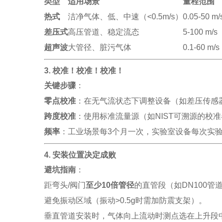
类型
适用场景
量程范围
热式
洁净气体、低、中速（<0.5m/s）
0.05-50 m/
差压式
高压管道、稳定流态
5-100 m/s
超声波
大管径、脏污气体
0.1-60 m/s
3. 校准！校准！校准！
关键步骤
：
零点校准
：在无气流状态下调整设备（如差压传感
跨度校准
：使用标准流量源（如NIST可溯源的校
频率
：工业场景每3个月一次，实验室设备每次实
4. 安装位置决定成败
避坑指南
：
距弯头/阀门
至少10倍管径
的直管段（如DN100管
避免振动区域（振动>0.5g时需加防震支架）。
垂直管道安装时，气体向上流动时测点选在上升段