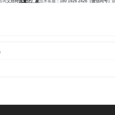
咨询
艾丝特
流量
计厂家
技术客服：
180 1926 2426
（微信同号）
好