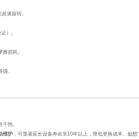
轮超速旋转。
验证）。
摩擦损耗。
等级。
号干扰。
动维护
，可显著延长设备寿命至10年以上，降低更换成本。
如
想