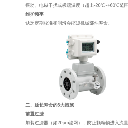
振动、电磁干扰或极端温度（超出-20℃~+60℃
维护频率
缺乏定期校准和润滑会缩短机械部件寿命。
二、延长寿命的6大措施
前置过滤
加装过滤器（如20μm滤网），防止颗粒物进入流