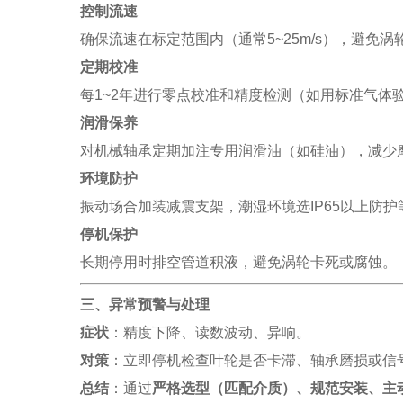
控制流速
确保流速在标定范围内（通常5~25m/s），避免涡
定期校准
每1~2年进行零点校准和精度检测（如用标准气体
润滑保养
对机械轴承定期加注专用润滑油（如硅油），减少
环境防护
振动场合加装减震支架，潮湿环境选IP65以上防护
停机保护
长期停用时排空管道积液，避免涡轮卡死或腐蚀。
三、异常预警与处理
症状
：精度下降、读数波动、异响。
对策
：立即停机检查叶轮是否卡滞、轴承磨损或信
总结
：通过
严格选型（匹配介质）、规范安装、主