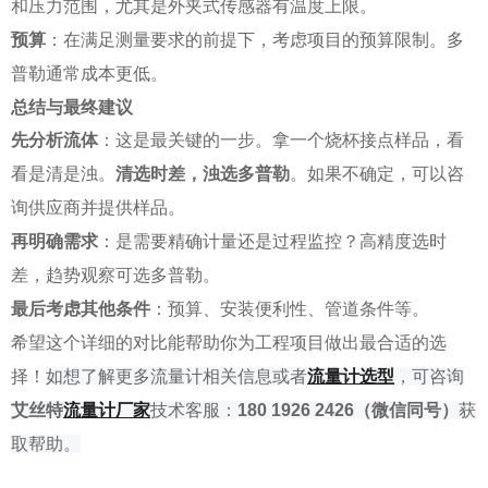
和压力范围，尤其是外夹式传感器有温度上限。
预算
：在满足测量要求的前提下，考虑项目的预算限制。多
普勒通常成本更低。
总结与最终建议
先分析流体
：这是最关键的一步。拿一个烧杯接点样品，看
看是清是浊。
清选时差，浊选多普勒
。如果不确定，可以咨
询供应商并提供样品。
再明确需求
：是需要精确计量还是过程监控？高精度选时
差，趋势观察可选多普勒。
最后考虑其他条件
：预算、安装便利性、管道条件等。
希望这个详细的对比能帮助你为工程项目做出最合适的选
择！
如
想了解
更多流量计相关信息或者
流量计选型
，可咨询
艾丝特
流量
计厂家
技术客服：
180 1926 2426
（微信同号）
获
取帮助。