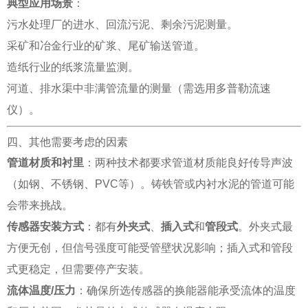
典型应用场景
：
污水处理厂的进水、回流污泥、剩余污泥测量。
采矿和冶金行业的矿浆、尾矿输送管道。
造纸行业的纸浆流量监测。
河道、排水渠中非满管流量的测量（需选用多普勒流速
仪）。
四、其他需要考虑的因素
管道材质和衬里
：两种技术都要求管道材质能良好传导声波
（如钢、不锈钢、PVC等）。铸铁管或内衬水泥的管道可能
会带来挑战。
传感器安装方式
：都有
外夹式
、
插入式
和
管段式
。外夹式最
方便无创，但信号强度可能受管壁状况影响；插入式和管段
式更稳定，但需要停产安装。
流体温度/压力
：确保所选传感器的换能器能承受流体的温度