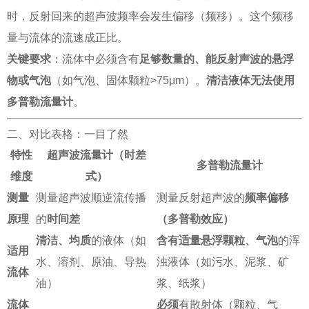
时，反射回来的超声波频率会发生偏移（频移）。这个频移
量与流体的流速成正比。
关键要求
：流体中必须含有
足够数量的、能反射声波的悬浮
物或气泡
（如气泡、固体颗粒>75μm）。
清洁液体无法使用
多普勒流量计
。
二、对比表格：一目了然
特性
超声波流量计（时差
多普勒流量计
维度
式）
测量
测量超声波顺逆流传播
测量反射超声波的
频率偏移
原理
的
时间差
（多普勒效应）
清洁、均质
的液体（如
含有适量悬浮颗粒、气泡
的浑
适用
水、溶剂、原油、导热
浊液体（如污水、泥浆、矿
流体
油）
浆、纸浆）
流体
必须
有散射体（颗粒、气