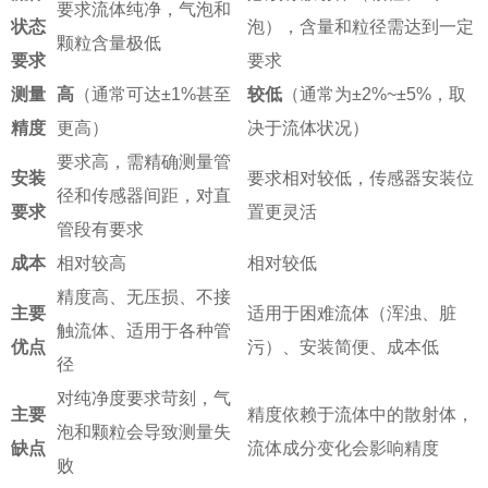
要求流体纯净，气泡和
状态
泡），含量和粒径需达到一定
颗粒含量极低
要求
要求
测量
高
（通常可达±1%甚至
较低
（通常为±2%~±5%，取
精度
更高）
决于流体状况）
要求高，需精确测量管
安装
要求相对较低，传感器安装位
径和传感器间距，对直
要求
置更灵活
管段有要求
成本
相对较高
相对较低
精度高、无压损、不接
主要
适用于困难流体（浑浊、脏
触流体、适用于各种管
优点
污）、安装简便、成本低
径
对纯净度要求苛刻，气
主要
精度依赖于流体中的散射体，
泡和颗粒会导致测量失
缺点
流体成分变化会影响精度
败