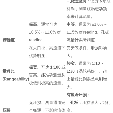
--
旋进漩涡
：使流体形成
旋涡，测量旋涡进动频
率来计算流量。
极高
。通常可达
中等
。通常为 ±1.0% ~
±0.5% ~ ±1.0% of
±1.5% of reading。孔板
精确度
reading。
流量计实际精度
在大口径、高流速下
受安装条件、磨损影响
优势明显。
大。
较窄
。通常为
1:10 ~
极宽
。可达
1:100
或
量程比
1:30
（涡轮稍好）。超
更高。能准确测量从
(Rangeability)
出量程比则误差急剧增
极低到极高的流量。
大。
有显著压损
：
无压损、测量通道完
--
孔板
：压损很大，能耗
压损
全畅通，不影响流体
高。