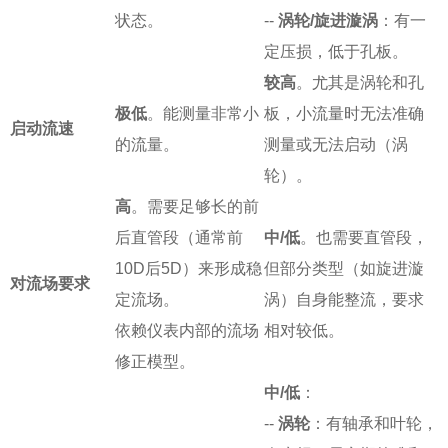
状态。
--
涡轮/旋进漩涡
：有一
定压损，低于孔板。
较高
。尤其是涡轮和孔
极低
。能测量非常小
板，小流量时无法准确
启动流速
的流量。
测量或无法启动（涡
轮）。
高
。需要足够长的前
后直管段（通常前
中/低
。也需要直管段，
10D后5D）来形成稳
但部分类型（如旋进漩
对流场要求
定流场。
涡）自身能整流，要求
依赖仪表内部的流场
相对较低。
修正模型。
中/低
：
--
涡轮
：有轴承和叶轮，