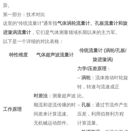
异。
第一部分：技术对比
这里的“传统流量计”通常指
气体涡轮流量计、孔板流量计和旋
进漩涡流量计
，它们是气体测量领域长期以来的主力军。
以下是一个详细的对比表格：
传统流量计 (涡轮/孔板/
特性维度
气体超声波流量计
旋进漩涡)
力学/压差原理
：
--
涡轮
：流体推动叶轮旋
转，转速与流速成正
时差法
：测量超声波
比。
顺流和逆流传播的时
--
孔板
：通过节流件产生
工作原理
间差来计算流速。
压差，利用伯努利方程
无机械运动部件。
计算流量。