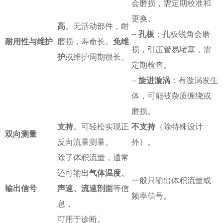
会磨损，需定期校准和
更换。
高
。无活动部件，耐
--
孔板
：孔板锐角会磨
耐用性与维护
磨损，寿命长。
免维
损，引压管易堵塞，需
护
或维护周期很长。
定期检查。
--
旋进漩涡
：有漩涡发生
体，可能被杂质缠绕或
磨损。
支持
。可轻松实现正
不支持
（除特殊设计
双向测量
反向流量测量。
外）。
除了体积流量，通常
还可输出
气体温度、
一般只输出体积流量或
输出信号
声速、流速剖面
等信
频率信号。
息，
可用于诊断。