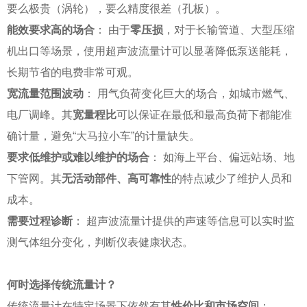
要么极贵（涡轮），要么精度很差（孔板）。
能效要求高的场合
： 由于
零压损
，对于长输管道、大型压缩
机出口等场景，使用超声波流量计可以显著降低泵送能耗，
长期节省的电费非常可观。
宽流量范围波动
： 用气负荷变化巨大的场合，如城市燃气、
电厂调峰。其
宽量程比
可以保证在最低和最高负荷下都能准
确计量，避免“大马拉小车”的计量缺失。
要求低维护或难以维护的场合
： 如海上平台、偏远站场、地
下管网。其
无活动部件、高可靠性
的特点减少了维护人员和
成本。
需要过程诊断
： 超声波流量计提供的声速等信息可以实时监
测气体组分变化，判断仪表健康状态。
何时选择传统流量计？
传统流量计在特定场景下依然有其
性价比和市场空间
：