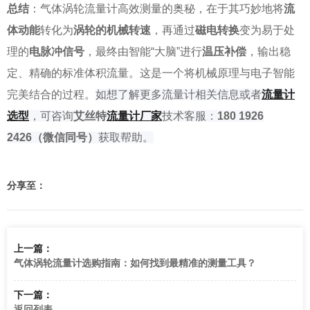
总结
：气体涡轮流量计高效测量的奥秘，在于其巧妙地将
流
体动能
转化为
涡轮的机械转速
，再通过
磁电转换
变为易于处
理的
电脉冲信号
，最终由智能“大脑”进行
温压补偿
，输出稳
定、精确的标准体积流量。这是一个将机械原理与电子智能
完美结合的过程。
如
想了解
更多流量计相关信息或者
流量计
选型
，可咨询
艾丝特
流量
计厂家
技术客服：
180 1926
2426
（微信同号）
获取帮助。
分享至：
上一篇：
气体涡轮流量计选购指南：如何找到最精准的测量工具？
下一篇：
返回列表