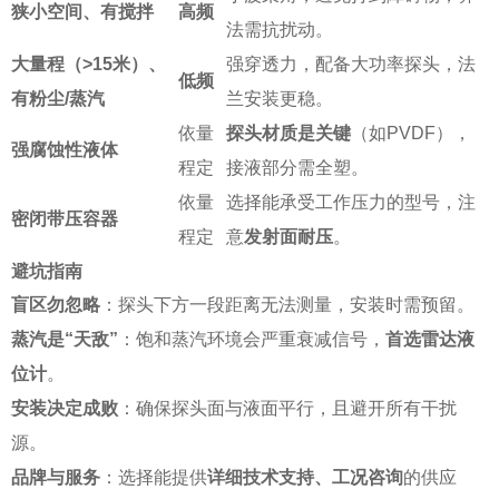
狭小空间、有搅拌
高频
法需抗扰动。
大量程（>15米）、
强穿透力，配备大功率探头，法
低频
有粉尘/蒸汽
兰安装更稳。
依量
探头材质是关键
（如PVDF），
强腐蚀性液体
程定
接液部分需全塑。
依量
选择能承受工作压力的型号，注
密闭带压容器
程定
意
发射面耐压
。
避坑指南
盲区勿忽略
：探头下方一段距离无法测量，安装时需预留。
蒸汽是“天敌”
：饱和蒸汽环境会严重衰减信号，
首选雷达液
位计
。
安装决定成败
：确保探头面与液面平行，且避开所有干扰
源。
品牌与服务
：选择能提供
详细技术支持、工况咨询
的供应