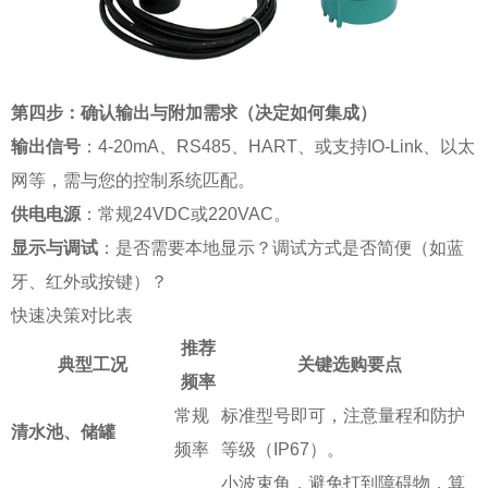
第四步：确认输出与附加需求（决定如何集成）
输出信号
：4-20mA、RS485、HART、或支持IO-Link、以太
网等，需与您的控制系统匹配。
供电电源
：常规24VDC或220VAC。
显示与调试
：是否需要本地显示？调试方式是否简便（如蓝
牙、红外或按键）？
快速决策对比表
推荐
典型工况
关键选购要点
频率
常规
标准型号即可，注意量程和防护
清水池、储罐
频率
等级（IP67）。
小波束角，避免打到障碍物，算