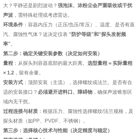
大？平静还是剧烈波动？
强泡沫、浓粉尘会严重吸收或干扰
声波
，需特殊处理或考虑雷达。
环境条件
：容器内压力（正压/负压/常压）、温度、是否有蒸
汽、腐蚀性气体？这决定仪表
“防护等级”和“探头发射频
率”
。
第二步：确定关键安装参数（决定如何安装）
量程
：从探头到容器底部的最大距离。
选型量程 = 实际量程
× 1.2
，留有余量。
安装方式
：顶部安装（主流），选择螺纹或法兰。是否有合
适的安装接口？
必须避开进料口、障碍物
，确保声波锥形区
域内无干扰。
过程连接与材质
：根据压力、腐蚀性选择螺纹/法兰规格，及
探头材质（如PP、PVDF、不锈钢）。
第三步：选择核心技术与性能（决定精度与稳定）