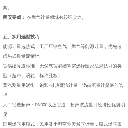
案。
西安秦威
：
在燃气计量领域有较强实力。
五、实用选型技巧
能源计量选热式
：工厂压缩空气、燃气等能源计量，优先考
虑热式质量流量计
贸易结算遵标准
：天然气贸易结算需选择国家法规认可的类
型（超声、涡轮、标准孔板）
蒸汽测量用涡街
：饱和
过热蒸汽计量，涡街流量计是最佳选
/
择
大口径选超声
：
以上管道，超声波流量计经济性优势明
DN300
显
民用燃气用膜式
：民用及小型商业天然气计量，膜式燃气表