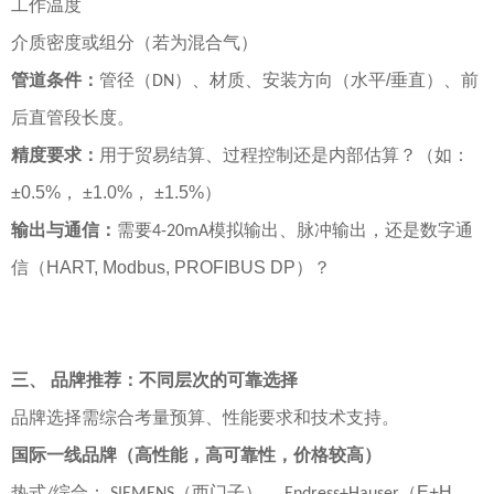
工作温度
介质密度或组分（若为混合气）
管道条件：
管径（
）、材质、安装方向（水平
/
垂直）、前
DN
后直管段长度。
精度要求：
用于贸易结算、过程控制还是内部估算？（如：
±0.5%
，
±1.0%
，
±1.5%
）
输出与通信：
需要
模拟输出、脉冲输出，还是数字通
4-20mA
信（
HART, Modbus, PROFIBUS DP
）？
三、
品牌推荐：不同层次的可靠选择
品牌选择需综合考量预算、性能要求和技术支持。
国际一线品牌（高性能，高可靠性，价格较高）
热式
综合
：
（西门子）
、
（
E+H
，
/
SIEMENS
Endress+Hauser