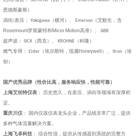
恩德斯豪斯）
涡街
差压
：
（横河）
、
（艾默生，含
/
Yokogawa
Emerson
Rosemount
罗斯蒙特和
Micro Motion
高准）
、
ABB
超声波
：
（西克）
、
（科隆）
SICK
KROHNE
燃气专用
：
（埃尔斯特，现属
Honeywell
）
、
（埃
Elster
Itron
创）
国产优秀品牌（性价比高，服务响应快，性能可靠）
上海艾丝特仪表
：
历史悠久，在差压、涡街等领域有深厚积
淀。
重庆川仪
：
国内仪器仪表龙头企业，产品线非常广泛，提供
多种气体流量解决方案。
上海飞卓科技
：
综合性强，提供从传感器到系统的完整方