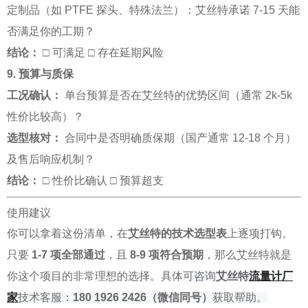
定制品（如 PTFE 探头、特殊法兰）：艾丝特承诺 7-15 天能
否满足你的工期？
结论：
□ 可满足 □ 存在延期风险
9. 预算与质保
工况确认：
单台预算是否在艾丝特的优势区间（通常 2k-5k
性价比较高）？
选型核对：
合同中是否明确质保期（国产通常 12-18 个月）
及售后响应机制？
结论：
□ 性价比确认 □ 预算超支
使用建议
你可以拿着这份清单，在
艾丝特的技术选型表
上逐项打钩。
只要
1-7 项全部通过
，且
8-9 项符合预期
，那么艾丝特就是
你这个项目的非常理想的选择。具体
可咨询
艾丝特
流量
计厂
家
技术客服：
180 1926 2426
（微信同号）
获取帮助。