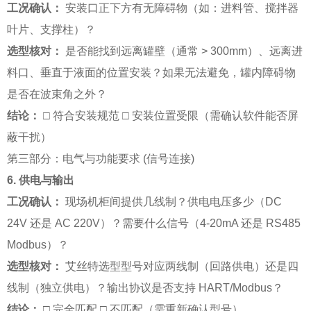
工况确认：
安装口正下方有无障碍物（如：进料管、搅拌器
叶片、支撑柱）？
选型核对：
是否能找到远离罐壁（通常 > 300mm）、远离进
料口、垂直于液面的位置安装？如果无法避免，罐内障碍物
是否在波束角之外？
结论：
□ 符合安装规范 □ 安装位置受限（需确认软件能否屏
蔽干扰）
第三部分：电气与功能要求 (信号连接)
6. 供电与输出
工况确认：
现场机柜间提供几线制？供电电压多少（DC
24V 还是 AC 220V）？需要什么信号（4-20mA 还是 RS485
Modbus）？
选型核对：
艾丝特选型型号对应两线制（回路供电）还是四
线制（独立供电）？输出协议是否支持 HART/Modbus？
结论：
□ 完全匹配 □ 不匹配（需重新确认型号）