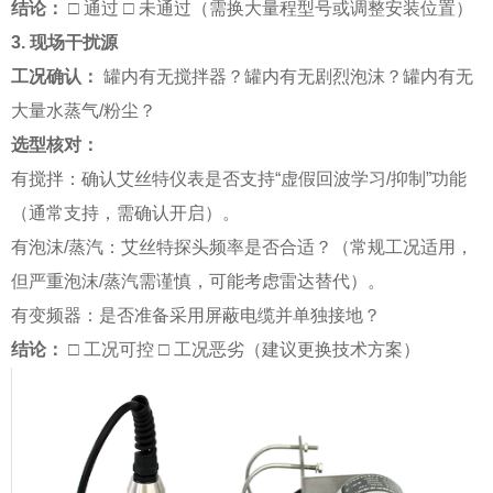
结论：
□ 通过 □ 未通过（需换大量程型号或调整安装位置）
3. 现场干扰源
工况确认：
罐内有无搅拌器？罐内有无剧烈泡沫？罐内有无
大量水蒸气/粉尘？
选型核对：
有搅拌：确认艾丝特仪表是否支持“虚假回波学习/抑制”功能
（通常支持，需确认开启）。
有泡沫/蒸汽：艾丝特探头频率是否合适？（常规工况适用，
但严重泡沫/蒸汽需谨慎，可能考虑雷达替代）。
有变频器：是否准备采用屏蔽电缆并单独接地？
结论：
□ 工况可控 □ 工况恶劣（建议更换技术方案）