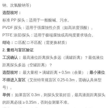
钠、次氯酸钠等）
选型核对：
标准 PP 探头：适用于一般酸碱、污水。
PVDF 探头：适用于强腐蚀性介质（如高浓度强酸）。
PTFE 涂层/探头：适用于极端腐蚀或高纯度要求场合。
结论：
□ 匹配 □ 不匹配（需更换材质）
2. 量程与盲区验证
工况确认：
最高液位距离探头多远（满罐距离）？最低液位
距离探头多远（空罐距离）？
选型核对：
最大量程 > 满罐距离 + 0.5m（余量）；
最小液位
不得进入盲区
（艾丝特常规盲区 0.25-0.3m，需确认具体型
号）。
举例：
如果盲区 0.3m，则探头安装好后，最高液面距离探头
的距离必须 ≥ 0.35m，否则会测量不准。