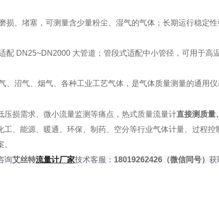
磨损、堵塞，可测量含少量粉尘、湿气的气体；长期运行稳定性
 DN25~DN2000 大管道；管段式适配中小管径，可用于高
气、沼气、烟气、各种工业工艺气体，是气体质量测量的通用仪
低压损需求、微小流量监测等痛点，热式质量流量计
直接测质量
化工、能源、暖通、环保、制药、空分等行业气体计量、过程控
案。
咨询
艾丝特
流量
计厂家
技术客服：
18019262426
（微信同号）
获