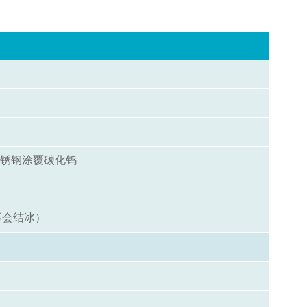
不锈钢涂覆碳化钨
不会结冰）