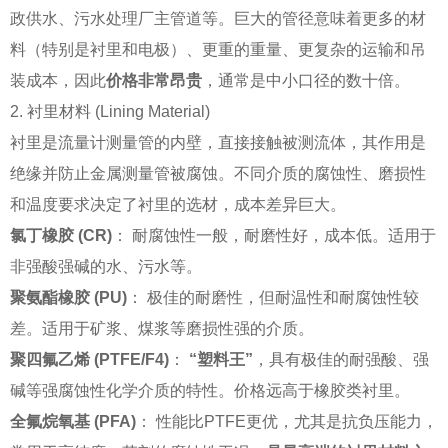
政供水、污水处理厂主管道等。巨大的管径意味着更多的材
料（特别是衬里和电极）、更重的重量、更复杂的运输和吊
装成本，因此
价格非常昂贵
，通常是中小口径的数十倍。
2. 衬里材料 (Lining Material)
衬里是流量计测量管的内壁，直接接触被测流体，其作用是
绝缘并防止金属测量管被腐蚀。不同介质的腐蚀性、磨损性
和温度要求决定了衬里的选材，成本差异巨大。
氯丁橡胶 (CR)
： 耐腐蚀性一般，耐磨性好，成本低。适用于
非强酸强碱的水、污水等。
聚氨酯橡胶 (PU)
： 极佳的耐磨性，但耐温性和耐腐蚀性较
差。适用于矿浆、煤浆等磨损性强的介质。
聚四氟乙烯 (PTFE/F4)
：
“塑料王”
，具有极佳的耐强酸、强
碱等强腐蚀性化学介质的特性。价格远高于橡胶类衬里。
全氟烷氧基 (PFA)
： 性能比PTFE更优，尤其是抗负压能力，