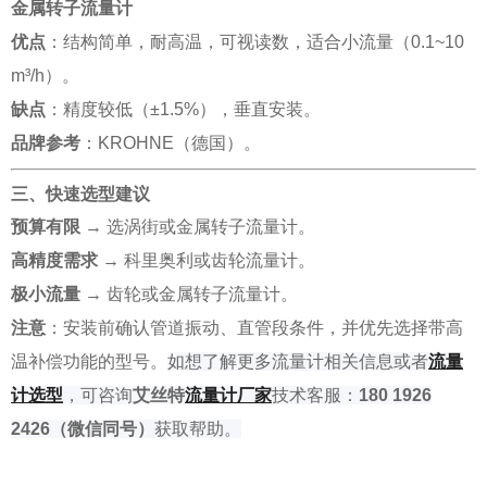
金属转子流量计
优点
：结构简单，耐高温，可视读数，适合小流量（0.1~10
m³/h）。
缺点
：精度较低（±1.5%），垂直安装。
品牌参考
：KROHNE（德国）。
三、快速选型建议
预算有限
→ 选涡街或金属转子流量计。
高精度需求
→ 科里奥利或齿轮流量计。
极小流量
→ 齿轮或金属转子流量计。
注意
：安装前确认管道振动、直管段条件，并优先选择带高
温补偿功能的型号。
如
想了解
更多流量计相关信息或者
流量
计选型
，可咨询
艾丝特
流量
计厂家
技术客服：
180 1926
2426
（微信同号）
获取帮助。