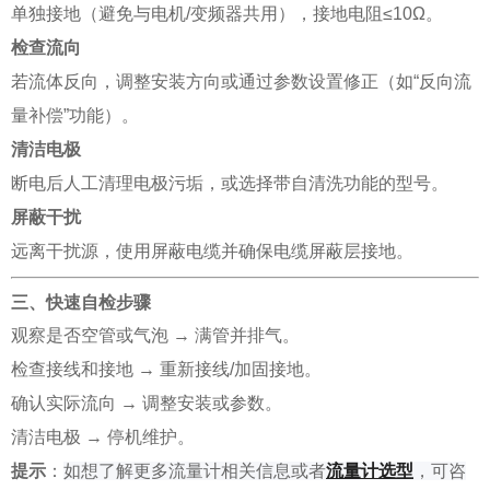
单独接地（避免与电机/变频器共用），接地电阻≤10Ω。
检查流向
若流体反向，调整安装方向或通过参数设置修正（如“反向流
量补偿”功能）。
清洁电极
断电后人工清理电极污垢，或选择带自清洗功能的型号。
屏蔽干扰
远离干扰源，使用屏蔽电缆并确保电缆屏蔽层接地。
三、快速自检步骤
观察是否空管或气泡 → 满管并排气。
检查接线和接地 → 重新接线/加固接地。
确认实际流向 → 调整安装或参数。
清洁电极 → 停机维护。
提示
：
如
想了解
更多流量计相关信息或者
流量计选型
，可咨